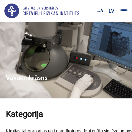
LV
Vakuumkrāsns
Kategorija
Ķīmijas laboratorijas un to aprīkojums; Materiālu sintēze un ap