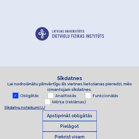
Sīkdatnes
Lai nodrošinātu pilnvērtīgu šīs vietnes lietošanas pieredzi, mēs
Kontakti un rekvizīti
izmantojam sīkdatnes.
Obligātās
Analītiskās
Funkcionālās
Mērķa (reklāmas)
Sīkdatņu noteikumi LU
Apstiprināt obligātās
Pielāgot
Piekrist visam