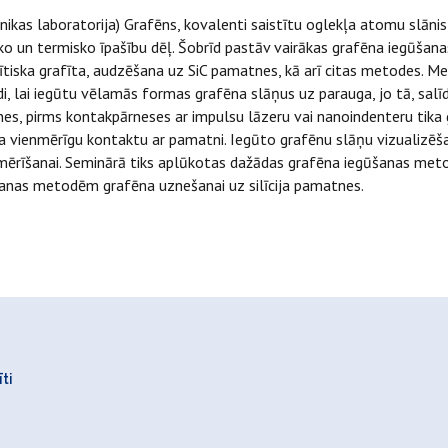
ikas laboratorija) Grafēns, kovalenti saistītu oglekļa atomu slānis
ko un termisko īpašību dēļ. Šobrīd pastāv vairākas grafēna iegūš
tiska grafīta, audzēšana uz SiC pamatnes, kā arī citas metodes. M
di, lai iegūtu vēlamās formas grafēna slāņus uz parauga, jo tā, salīd
, pirms kontakpārneses ar impulsu lāzeru vai nanoindenteru tika 
a vienmērīgu kontaktu ar pamatni. Iegūto grafēnu slāņu vizualizēša
īšanai. Seminārā tiks aplūkotas dažādas grafēna iegūšanas metodes
anas metodēm grafēna uznešanai uz silīcija pamatnes.
ti