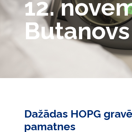
12. novem
Butanovs
Dažādas HOPG gravēš
pamatnes