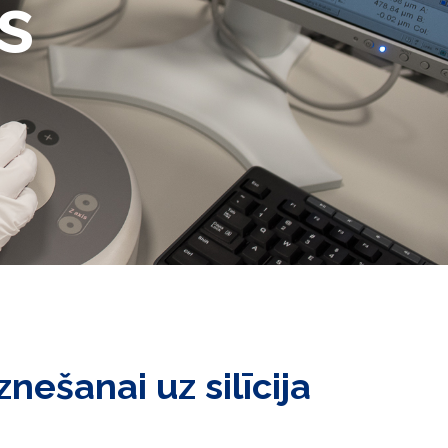
s
šanai uz silīcija