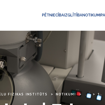
PĒTNIECĪBA
IZGLĪTĪBA
NOTIKUMI
P
ELU FIZIKAS INSTITŪTS
NOTIKUMI
...
12. NOVEMBRIS | EDGARS BUTANOVS