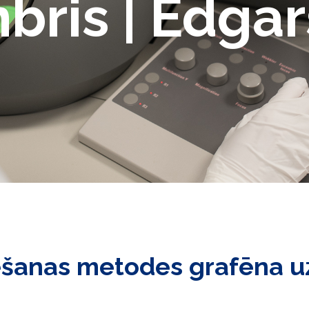
bris | Edgar
anas metodes grafēna uzne