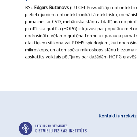
BSc
Edgars Butanovs
(LU CFI Pusvadītāju optoelektron
pielietojumiem optoelektronikā tā elektrisko, mehānis
pamatnes ar CVD, mehāniska slāņu atdalīšana no pirolī
pirolītiska grafīta (HOPG) ir kļuvusi par populāru meto
nodrošinātu vēlamo grafēna formu uz parauga pamatnes
elastīgiem silikona vai PDMS spiedogiem, kuri nodrošin
mikroskops, un atomspēku mikroskops slāņu biezuma mēr
apskatīts veiktais pētījums par dažādām HOPG gravēš
Kontakti un rekvizī