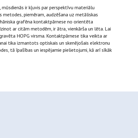
, mūsdienās ir kļuvis par perspektīvu materiālu
anas metodes, piemēram, audzēšana uz metāliskas
ehāniska grafēna kontaktpārnese no orientēta
zinot ar citām metodēm, ir ātra, vienkārša un lēta. Lai
gravēta HOPG virsma. Kontaktpārnese tika veikta ar
nai tika izmantots optiskais un skenējošais elektronu
, tā īpašības un iespējamie pielietojumi, kā arī sīkāk