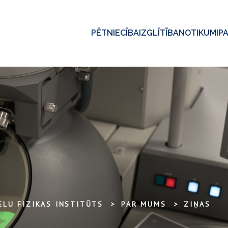
PĒTNIECĪBA
IZGLĪTĪBA
NOTIKUMI
P
ELU FIZIKAS INSTITŪTS
PAR MUMS
ZIŅAS